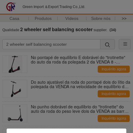
Green Import ＆Export Trading Co.,Ltd.
Casa
Produtos
Vídeos
Sobre nós
>>
2 wheeler self balancing scooter
Qualidade
supplier.
(34)
No pontapé de equilíbrio E dobrável do "trotinette"
do auto da roda da polegada 2 da VENDA 8 -
"trotinette" com exposição conduzida larga
Inquérito agora
Do auto ajustável da roda do pontapé dois do lítio da
polegada da VENDA na velocidade de equilíbrio do
"trotinette" até 30km 8/H
Inquérito agora
No punho dobrável de equilíbrio do "trotinette" do
auto da roda do peso leve dois da VENDA as barras
alisam o passeio rápido
Inquérito agora
Auto popular de duas rodas do estilo da forma da