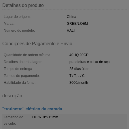
Detalhes do produto
Lugar de origem:
China
Marca:
GREEN,OEM
Número do modelo:
HALI
Condições de Pagamento e Envio
Quantidade de ordem mínima:
40HQ 20GP
Detalhes da embalagem:
prateleiras e caixa de aço
Tempo de entrega:
25 dias úteis
Termos de pagamento:
T / T, L / C
Habilidade da fonte:
3000/month
descrição
"trotinette" elétrico da estrada
Tamanho do
1110*610*915mm
veículo: