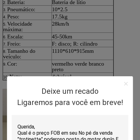
Bateria:
Bateria de lítio
2.
Pneumático:
10*2.5
3.
Peso:
17.5kg
4.
Velocidade
28km/h
5.
máxima:
Escala:
45-50km
6.
Freio:
F: disco; R: cilindro
7.
Tamanho do
1110*610*915mm
8.
veículo:
Cor:
vermelho verde branco
9.
preto
Nota:
dobrável
10.
Deixe um recado
Ligaremos para você em breve!