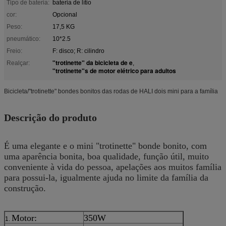
Tipo de bateria:
bateria de lítio
cor:
Opcional
Peso:
17,5 KG
pneumático:
10*2.5
Freio:
F: disco; R: cilindro
"trotinette" da bicicleta de e
Realçar:
,
"trotinette"s de motor elétrico para adultos
Bicicleta/"trotinette" bondes bonitos das rodas de HALI dois mini para a família
Descrição do produto
É uma elegante e o mini "trotinette" bonde bonito, com
uma aparência bonita, boa qualidade, função útil, muito
conveniente à vida do pessoa, apelações aos muitos família
para possui-la, igualmente ajuda no limite da família da
construção.
Motor:
350W
1.