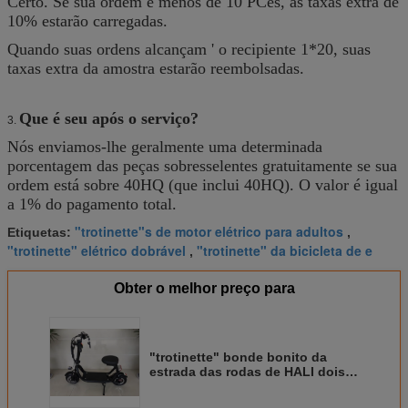
Certo. Se sua ordem é menos de 10 PCes, as taxas extra de
10% estarão carregadas.
Quando suas ordens alcançam ' o recipiente 1*20, suas
taxas extra da amostra estarão reembolsadas.
Que é seu após o serviço?
3.
Nós enviamos-lhe geralmente uma determinada
porcentagem das peças sobresselentes gratuitamente se sua
ordem está sobre 40HQ (que inclui 40HQ). O valor é igual
a 1% do pagamento total.
"trotinette"s de motor elétrico para adultos
Etiquetas:
,
"trotinette" elétrico dobrável
"trotinette" da bicicleta de e
,
Obter o melhor preço para
"trotinette" bonde bonito da
estrada das rodas de HALI dois
mini elegante para a família