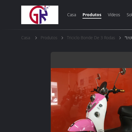
Casa
Produtos
Vídeos
So
Casa
Produtos
Triciclo Bonde De 3 Rodas
"tr