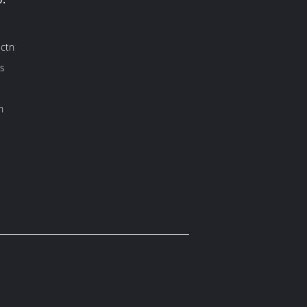
ctn
is
h