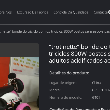
bre Nós
Excursão Da Fábrica
Controle Da Qualidade
Contacte-
otinette" bonde do triciclo com os triciclos 800W postos sem escova par
"trotinette" bonde do 
triciclos 800W postos
adultos acidificados 
Detalhes do produto:
Lugar de origem:
China
Marca:
GREEN,OE
Número do modelo:
GT01
Condições de Pagamento e Envio