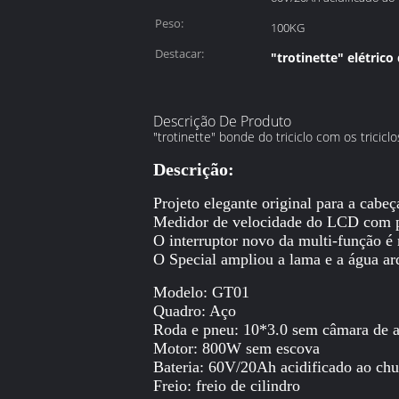
Peso:
100KG
Destacar:
"trotinette" elétrico
Descrição De Produto
"trotinette" bonde do triciclo com os trici
Descrição:
Projeto elegante original para a cabeça
Medidor de velocidade do LCD com pa
O interruptor novo da multi-função é
O Special ampliou a lama e a água a
Modelo: GT01
Quadro: Aço
Roda e pneu: 10*3.0 sem câmara de a
Motor: 800W sem escova
Bateria: 60V/20Ah acidificado ao c
Freio: freio de cilindro