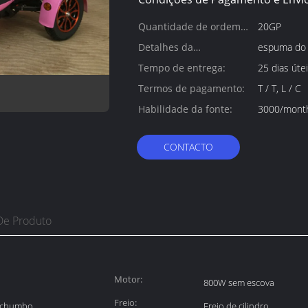
Quantidade de ordem
20GP
mínima:
Detalhes da
espuma do 
embalagem:
Tempo de entrega:
25 dias úte
Termos de pagamento:
T / T, L / C
Habilidade da fonte:
3000/mont
CONTACTO
De Produto
Motor:
800W sem escova
Freio:
o chumbo
Freio de cilindro