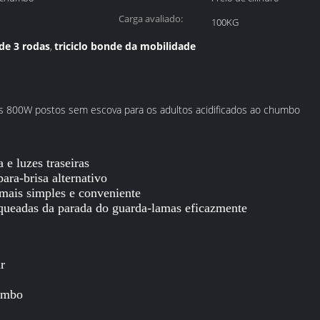
Carga avaliado:
100KG
 de 3 rodas
triciclo bonde da mobilidade
,
clos 800W postos sem escova para os adultos acidificados ao chumbo
 e luzes traseiras
ra-brisa alternativo
 mais simples e conveniente
rqueadas da parada do guarda-lamas eficazmente
r
humbo