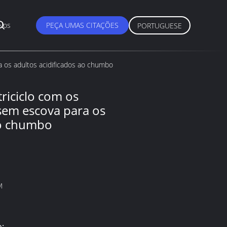
Nos
PEÇA UMAS CITAÇÕES
PORTUGUESE
a os adultos acidificados ao chumbo
triciclo com os
 sem escova para os
ao chumbo
M
: