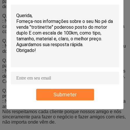
pagamento avançado. O prazo de entrega específico
depende dos artigos e da quantidade de sua ordem.
Q. Como você produtos do bloco?
: Nós embalamos normalmente partes com saco poli ou
caixa, nós igualmente aceitamos a embalagem marcada da
cor.
Q. Que é seu porto de expedição disponível?
: Nós exportamos geralmente através do porto de Ningbo ou
do porto de Shanghai.
Q. De onde seus produtos são exportados principalmente
para?
: Nossos produtos são exportados principalmente para mais
de 30 países tais como Alemanha, Polônia, Rússia, México,
Colômbia, Argentina, Turquia e etc.
Q. Como você faz nosso negócio relacionamento a longo
Submeter
prazo e bom?
: Nós mantemos a boa qualidade e o preço competitivo para
assegurar nossos clientes beneficia-se.
Nós respeitamos cada cliente porque nossos amigo e nós
sinceramente para fazer o negócio e fazer amigos com eles,
não importa onde vêm de.