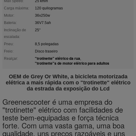
Max Speed:
25 km/h
Carga máxima:
120 quilogramas
Motor:
36v250w
Bateria:
36V7.5ah
Inclinação de
25°
escalada:
Pneu:
8,5 polegadas
Freio:
Disco traseiro
"trotinette" elétrico da rua
Realçar:
,
"trotinette"s de motor elétrico para adultos
OEM de Grey Or White, a bicicleta motorizada
elétrica a mais rápida com o "trotinette" elétrico
da estrada da exposição do Lcd
Greenescooter é uma empresa do
"trotinette" elétrico com facilidades de
teste bem-equipadas e força técnica
forte. Com uma vasta gama, uma boa
qualidade, uns preços razoáveis e uns