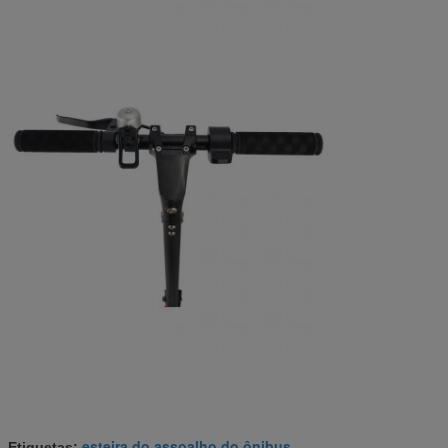
esteira do assoalho do ônibus
Etiquetas:
,