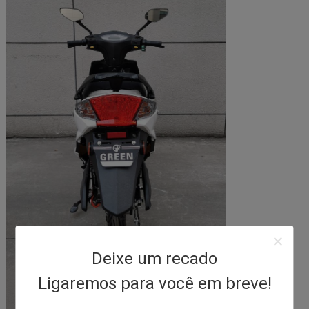
Tamanhos da roda
3.0-10
Base de roda
1320
tipo do freio
Disco
Espaldar traseiro do
Sim
gancho
Deixe um recado
Ligaremos para você em breve!