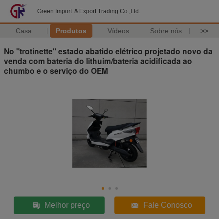
Green Import ＆Export Trading Co.,Ltd.
Casa
Produtos
Vídeos
Sobre nós
>>
No "trotinette" estado abatido elétrico projetado novo da
venda com bateria do lithuim/bateria acidificada ao
chumbo e o serviço do OEM
Melhor preço
Fale Conosco