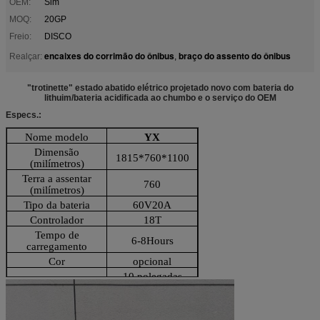
OEM:
Sim
MOQ:
20GP
Freio:
DISCO
encaixes do corrimão do ônibus
braço do assento do ônibus
Realçar:
,
"trotinette" estado abatido elétrico projetado novo com bateria do
lithuim/bateria acidificada ao chumbo e o serviço do OEM
Especs.:
Nome modelo
YX
Dimensão
1815*760*1100
(milímetros)
Terra a assentar
760
(milímetros)
Tipo da bateria
60V20A
Controlador
18T
Tempo de
6-8Hours
carregamento
Cor
opcional
10 polegadas
Motor
2000W
Velocidade máxima
40
Carga avaliado
300-10 KENDA