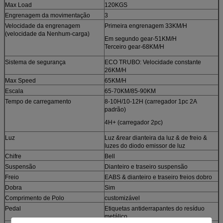
Max Load
120KGS
Engrenagem da movimentação
3
Velocidade da engrenagem
Primeira engrenagem 33KM/H
(velocidade da Nenhum-carga)
Em segundo gear-51KM/H
Terceiro gear-68KM/H
Sistema de segurança
ECO TRUBO: Velocidade constante
26KM/H
Max Speed
65KM/H
Escala
65-70KM/85-90KM
Tempo de carregamento
8-10H/10-12H (carregador 1pc 2A
padrão)
4H+ (carregador 2pc)
Luz
Luz &rear dianteira da luz & de freio &
luzes do diodo emissor de luz
Chifre
Bell
Suspensão
Dianteiro e traseiro suspensão
Freio
EABS & dianteiro e traseiro freios dobro
Dobra
Sim
Comprimento de Polo
customizável
Pedal
Etiquetas antiderrapantes do resíduo
metálico