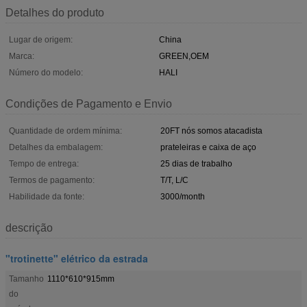
Detalhes do produto
Lugar de origem:
China
Marca:
GREEN,OEM
Número do modelo:
HALI
Condições de Pagamento e Envio
Quantidade de ordem mínima:
20FT nós somos atacadista
Detalhes da embalagem:
prateleiras e caixa de aço
Tempo de entrega:
25 dias de trabalho
Termos de pagamento:
T/T, L/C
Habilidade da fonte:
3000/month
descrição
"trotinette" elétrico da estrada
Tamanho
1110*610*915mm
do