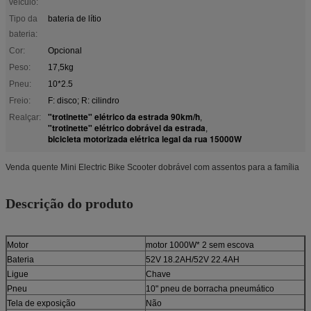
veículo:
Tipo da
bateria de lítio
bateria:
Cor:
Opcional
Peso:
17,5kg
Pneu:
10*2.5
Freio:
F: disco; R: cilindro
"trotinette" elétrico da estrada 90km/h
Realçar:
,
"trotinette" elétrico dobrável da estrada
,
bicicleta motorizada elétrica legal da rua 15000W
Venda quente Mini Electric Bike Scooter dobrável com assentos para a família
Descrição do produto
Motor
motor 1000W* 2 sem escova
Bateria
52V 18.2AH/52V 22.4AH
Ligue
Chave
Pneu
10" pneu de borracha pneumático
Tela de exposição
Não