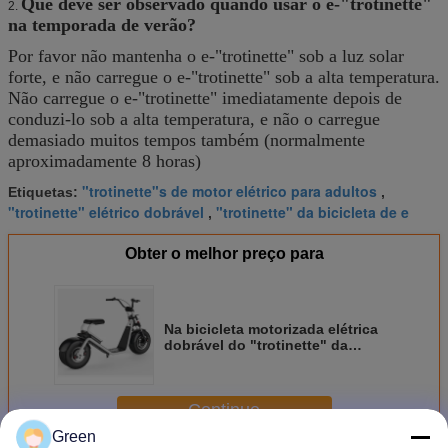
Que deve ser observado quando usar o e-"trotinette"
2.
na temporada de verão?
Por favor não mantenha o e-"trotinette" sob a luz solar
forte, e não carregue o e-"trotinette" sob a alta temperatura.
Não carregue o e-"trotinette" imediatamente depois de
conduzi-lo sob a alta temperatura, e não o carregue
demasiado muitos tempos também (normalmente
aproximadamente 8 horas)
"trotinette"s de motor elétrico para adultos
Etiquetas:
,
"trotinette" elétrico dobrável
"trotinette" da bicicleta de e
,
Obter o melhor preço para
Na bicicleta motorizada elétrica
dobrável do "trotinette" da
estrada 90km/H da venda 15000W
Continue
Green